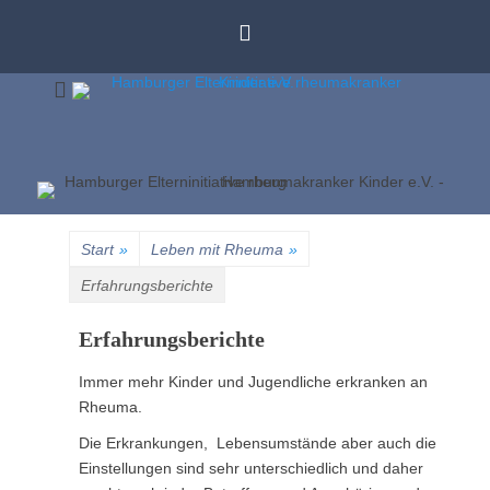
Zum
Inhalt
springen
Unser Ziel ist die Verbesserung der Behandlung rheumakranker
Hambu
Kinder und Jugendlicher in Hamburg und Umgebung
Elternin
Start
»
Leben mit Rheuma
»
rheumak
Erfahrungsberichte
Kinder
Erfahrungsberichte
Immer mehr Kinder und Jugendliche erkranken an
Rheuma.
Die Erkrankungen, Lebensumstände aber auch die
Einstellungen sind sehr unterschiedlich und daher