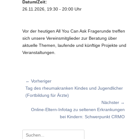
Datum/Zeit:
26.11.2026, 19:30 - 20:00 Uhr
Vor der heutigen All You Can Ask Fragerunde treffen
sich unsere Vereinsmitglieder zur Beratung über
aktuelle Themen, laufende und künftige Projekte und
Veranstaltungen.
Beitragsnavigation
← Vorheriger
Vorheriger
Tag des rheumakranken Kindes und Jugendlicher
Beitrag:
(Fortbildung für Ärzte)
Nächster →
Nächster
Online-Eltern-Infotag zu seltenen Erkrankungen
Beitrag:
bei Kindern: Schwerpunkt CRMO
Suchen