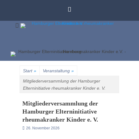
Zum
Inhalt
springen
Unser Ziel ist die Verbesserung der Behandlung rheumakranker
Hambu
Kinder und Jugendlicher in Hamburg und Umgebung
Elternin
Start
»
Veranstaltung
»
rheumak
Mitgliederversammlung der Hamburger
Elterninitiative rheumakranker Kinder e. V.
Kinder
Mitgliederversammlung der
Hamburger Elterninitiative
rheumakranker Kinder e. V.
Posted
26. November 2026
on