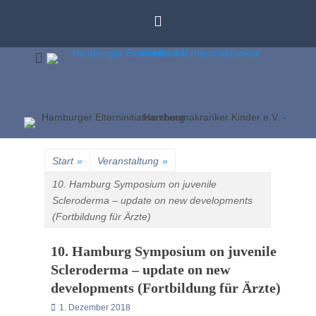
Zum
Inhalt
springen
Unser Ziel ist die Verbesserung der Behandlung rheumakranker
Hambu
Kinder und Jugendlicher in Hamburg und Umgebung
Elternin
Start
»
Veranstaltung
»
rheumak
10. Hamburg Symposium on juvenile
Scleroderma – update on new developments
Kinder
(Fortbildung für Ärzte)
10. Hamburg Symposium on juvenile
Scleroderma – update on new
developments (Fortbildung für Ärzte)
Posted
1. Dezember 2018