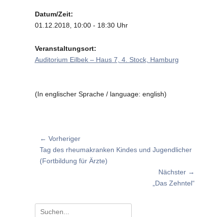
on
Datum/Zeit:
01.12.2018, 10:00 - 18:30 Uhr
Veranstaltungsort:
Auditorium Eilbek – Haus 7, 4. Stock, Hamburg
(In englischer Sprache / language: english)
Beitragsnavigation
← Vorheriger
Vorheriger
Tag des rheumakranken Kindes und Jugendlicher
Beitrag:
(Fortbildung für Ärzte)
Nächster →
Nächster
„Das Zehntel“
Beitrag:
Suchen