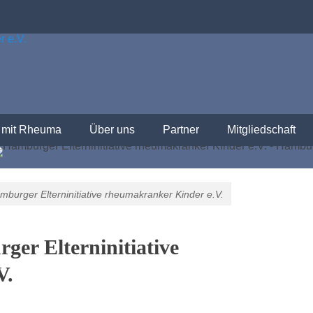
makranker Kinder und Jugendlicher in Hamburg und Umgebung
lterninitiative
er Kinder e.V.
 mit Rheuma
Über uns
Partner
Mitgliedschaft
mburger Elterninitiative rheumakranker Kinder e.V.
ger Elterninitiative
V.